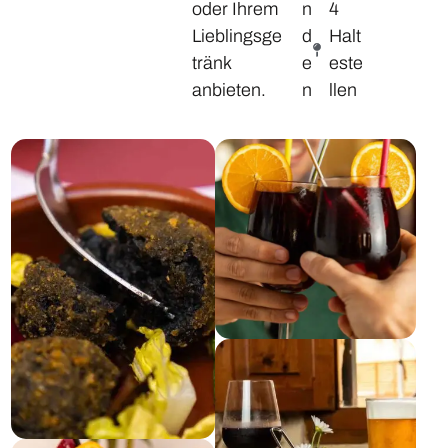
oder Ihrem
n
4
Lieblingsge
d
Halt
tränk
e
este
anbieten.
n
llen