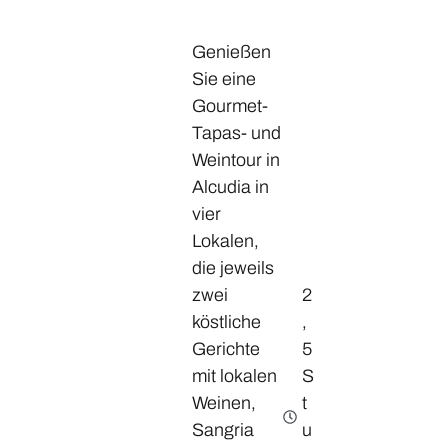
Genießen
Sie eine
Gourmet-
Tapas- und
Weintour in
Alcudia in
vier
Lokalen,
die jeweils
zwei
2
köstliche
,
Gerichte
5
mit lokalen
S
Weinen,
t
Sangria
u