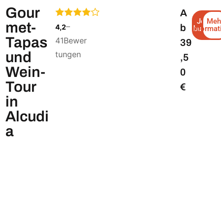
Gour
A
Jetzt
Meh
met-
–
b
4,2
Informat
buchen
Tapas
41
Bewer
39
tungen
und
,5
Wein-
0
Tour
€
in
Alcudi
a