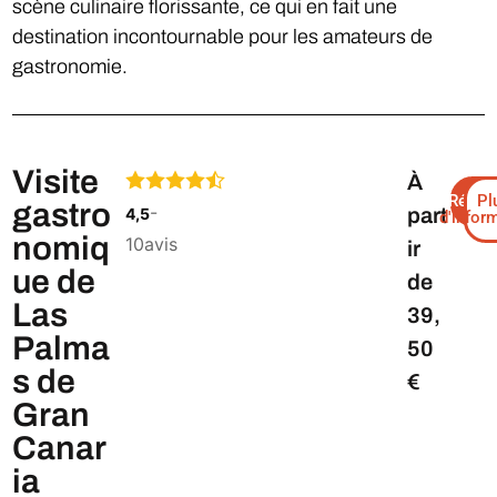
scène culinaire florissante, ce qui en fait une
destination incontournable pour les amateurs de
gastronomie.
Visite
À
Réserv
Pl
gastro
-
part
4,5
d'infor
nomiq
10
avis
ir
ue de
de
Las
39,
Palma
50
s de
€
Gran
Canar
ia